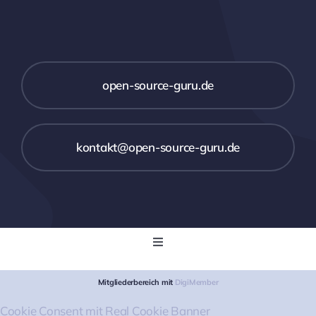
open-source-guru.de
kontakt@open-source-guru.de
Toggle
Navigation
Startseite
Mitgliederbereich mit
DigiMember
Cookie Consent mit Real Cookie Banner