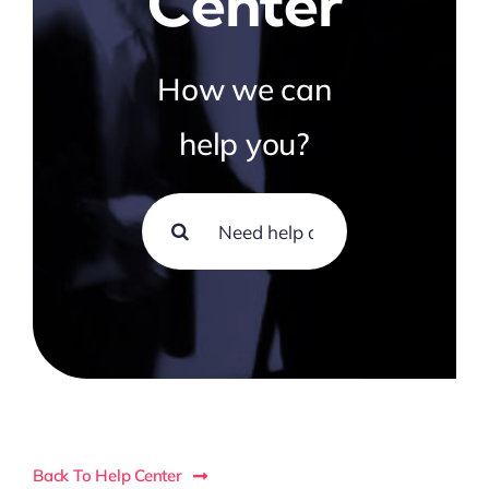
Center
How we can
help you?
Suche
nach:
Back To Help Center