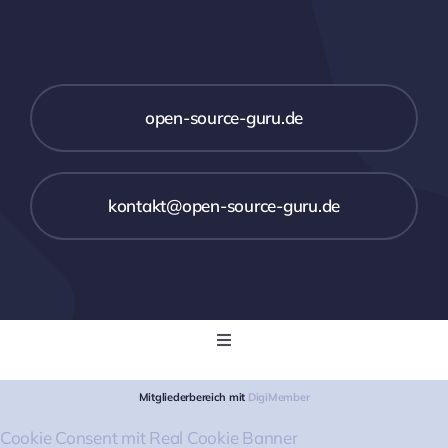
open-source-guru.de
kontakt@open-source-guru.de
Toggle
Navigation
Startseite
Mitgliederbereich mit
DigiMember
Cookie Consent mit Real Cookie Banner