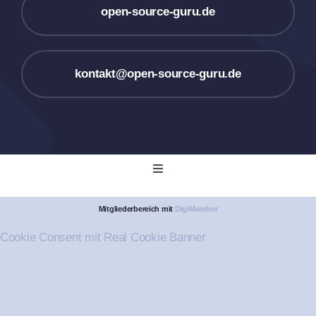
open-source-guru.de
kontakt@open-source-guru.de
Toggle
Navigation
Startseite
Mitgliederbereich mit
DigiMember
Cookie Consent mit Real Cookie Banner
Akademie
Kontakt