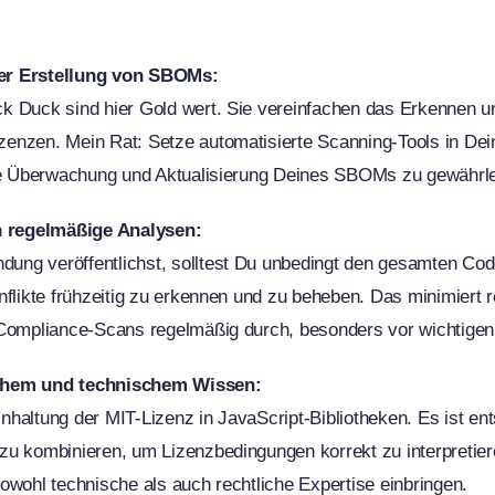
er Erstellung von SBOMs:
k Duck sind hier Gold wert. Sie vereinfachen das Erkennen 
enzen. Mein Rat: Setze automatisierte Scanning-Tools in D
che Überwachung und Aktualisierung Deines SBOMs zu gewährle
 regelmäßige Analysen:
ung veröffentlichst, solltest Du unbedingt den gesamten Co
flikte frühzeitig zu erkennen und zu beheben. Das minimiert re
 Compliance-Scans regelmäßig durch, besonders vor wichtigen
chem und technischem Wissen:
Einhaltung der MIT-Lizenz in JavaScript-Bibliotheken. Es ist e
zu kombinieren, um Lizenzbedingungen korrekt zu interpretier
owohl technische als auch rechtliche Expertise einbringen.